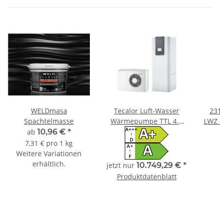
WELDmasa
Tecalor Luft-Wasser
231
Spachtelmasse
Wärmepumpe TTL 4.5
LWZ 
A+++
ACS TSBC Set
A+
ab
10,96 €
*
↑
D
7,31 € pro 1 kg
A+
A
↑
Weitere Variationen
F
erhältlich.
jetzt nur
10.749,29 €
*
Produktdatenblatt