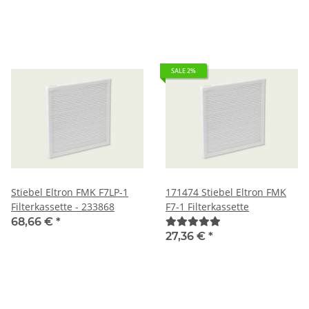
SALE 2%
Stiebel Eltron FMK F7LP-1
171474 Stiebel Eltron FMK
Filterkassette - 233868
F7-1 Filterkassette
68,66 €
*
27,36 €
*