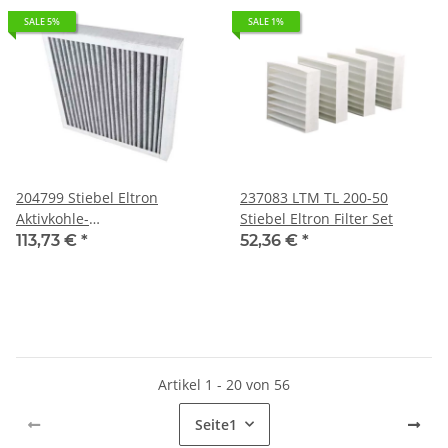
SALE 5%
SALE 1%
204799 Stiebel Eltron
237083 LTM TL 200-50
Aktivkohle-
Stiebel Eltron Filter Set
Ersatzfilterkassette für die
113,73 €
*
52,36 €
*
Filterbox LWF FBF
Artikel 1 - 20 von 56
Seite
1