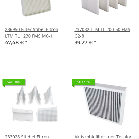
236950 Filter Stibel Eltron
237082 LTM TL 200-50 FMS
LTM TL 1230 FMS M6-1
G2-8
47,48 €
*
39,27 €
*
SALE 10%
SALE 10%
233028 Stiebel Eltron
Aktivkohlefilter fuer Tecalor