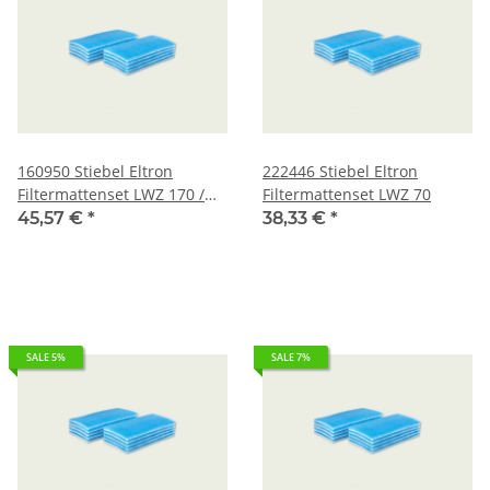
160950 Stiebel Eltron
222446 Stiebel Eltron
Filtermattenset LWZ 170 /
Filtermattenset LWZ 70
270 Plus
45,57 €
*
38,33 €
*
SALE 5%
SALE 7%