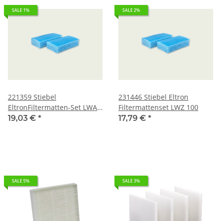
SALE 1%
SALE 2%
221359 Stiebel
231446 Stiebel Eltron
EltronFiltermatten-Set LWA
Filtermattenset LWZ 100
403
19,03 €
*
17,79 €
*
SALE 5%
SALE 3%