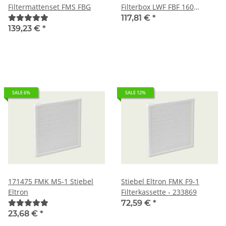
Filtermattenset FMS FBG
Filterbox LWF FBF 160
Artikelnummer - 204799
117,81 €
*
139,23 €
*
SALE 6%
SALE 12%
171475 FMK M5-1 Stiebel
Stiebel Eltron FMK F9-1
Eltron
Filterkassette - 233869
72,59 €
*
23,68 €
*