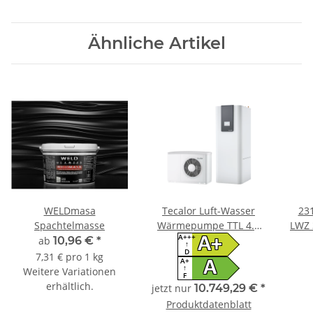
Ähnliche Artikel
WELDmasa
Tecalor Luft-Wasser
231
Spachtelmasse
Wärmepumpe TTL 4.5
LWZ 
A+++
ACS TSBC Set
A+
ab
10,96 €
*
↑
D
7,31 € pro 1 kg
A+
A
↑
Weitere Variationen
F
erhältlich.
jetzt nur
10.749,29 €
*
Produktdatenblatt