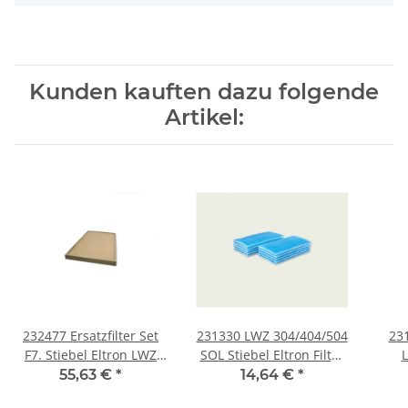
Kunden kauften dazu folgende
Artikel:
232477 Ersatzfilter Set
231330 LWZ 304/404/504
231
F7. Stiebel Eltron LWZ
SOL Stiebel Eltron Filter
370 plus / LWZ 170 E
Set
55,63 €
*
14,64 €
*
plus