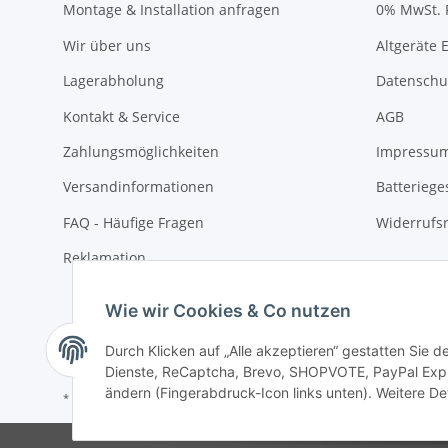
Montage & Installation anfragen
0% MwSt. 
Wir über uns
Altgeräte 
Lagerabholung
Datenschu
Kontakt & Service
AGB
Zahlungsmöglichkeiten
Impressu
Versandinformationen
Batteriege
FAQ - Häufige Fragen
Widerrufs
Reklamation
Wie wir Cookies & Co nutzen
Durch Klicken auf „Alle akzeptieren“ gestatten Sie 
Dienste, ReCaptcha, Brevo, SHOPVOTE, PayPal Expre
ändern (Fingerabdruck-Icon links unten). Weitere Det
* Alle Preise inkl. gesetzlicher USt., zzgl.
Versand