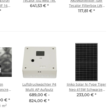
Eltron
Tecalor ISG web Tec
Aktivkohlefilter fuer
F 160 -
Tecalor Filterbox LWF
641,53 €
*
FBF 160 Artikelnummer
*
117,81 €
*
- 204799
gn
Luftdruckwächter P4
Jinko Solar N-Type Tiger
ncrete
Multi AP Aufputz
Neo 415W Schwarzer
60
Rahmen MC4 JKM-
689,00 € -
233,00 €
*
415N-54HL4-BF
90 €
*
824,00 €
*
2
1 m