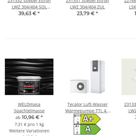
231332 Stiebel Eltron
231331 Stiebel Eltron
22766
LWZ 304/404 SOL
LWZ 304/404 ZUL
LSK
Stiebel Eltron Filter Set
So
39,63 €
*
23,79 €
*
WELDmasa
Tecalor Luft-Wasser
23133
Spachtelmasse
Wärmepumpe TTL 4.5
LWZ
A+++
ACS TSBC Set
A+
Stiebel
ab
10,96 €
*
↑
D
7,31 € pro 1 kg
A+
A
↑
Weitere Variationen
F