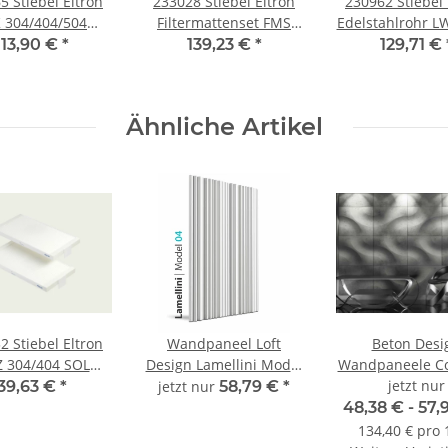
5 Stiebel Eltron
233028 Stiebel Eltron
230962 Stiebel 
 304/404/504
Filtermattenset FMS
Edelstahlrohr LW
mmerkassette
FBG
1 VA
113,90 €
*
139,23 €
*
129,71 €
Ähnliche Artikel
2 Stiebel Eltron
Wandpaneel Loft
Beton Desi
 304/404 SOL
Design Lamellini Model
Wandpaneele Co
 Eltron Filter Set
04
CURVES 60x
jetzt nur
39,63 €
*
jetzt nur
58,79 €
*
48,38 € -
57,
134,40 € pro 