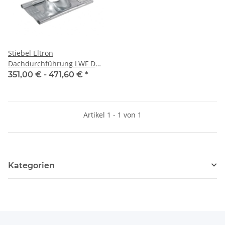
Stiebel Eltron
Dachdurchführung LWF DE
160 - 10 - 30 - 45
351,00 € -
471,60 €
*
Artikel 1 - 1 von 1
Kategorien