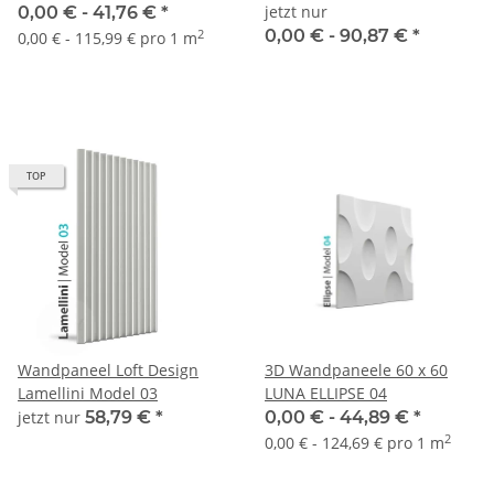
Plain 60x60/60x120
jetzt nur
0,00 € -
41,76 €
*
0,00 € -
90,87 €
*
2
0,00 € - 115,99 € pro 1 m
TOP
Wandpaneel Loft Design
3D Wandpaneele 60 x 60
Lamellini Model 03
LUNA ELLIPSE 04
jetzt nur
58,79 €
*
0,00 € -
44,89 €
*
2
0,00 € - 124,69 € pro 1 m