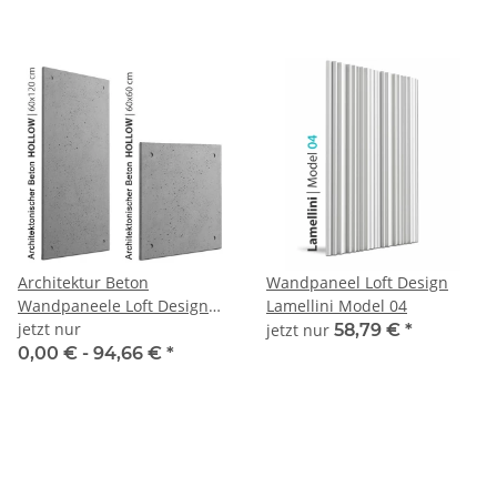
Architektur Beton
Wandpaneel Loft Design
Wandpaneele Loft Design
Lamellini Model 04
Hollow 60x60/60x120
jetzt nur
jetzt nur
58,79 €
*
0,00 € -
94,66 €
*