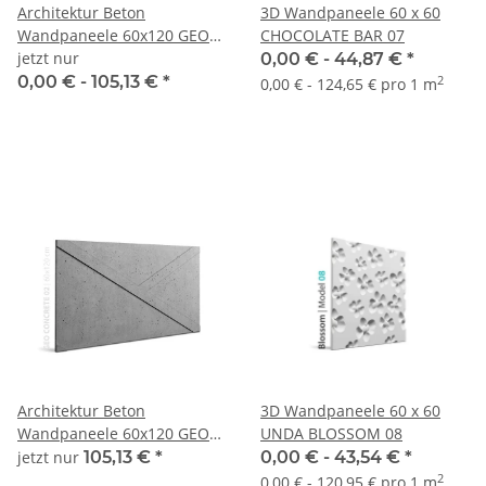
Architektur Beton
3D Wandpaneele 60 x 60
Wandpaneele 60x120 GEO
CHOCOLATE BAR 07
01 Loft Design
jetzt nur
0,00 € -
44,87 €
*
0,00 € -
105,13 €
*
2
0,00 € - 124,65 € pro 1 m
Architektur Beton
3D Wandpaneele 60 x 60
Wandpaneele 60x120 GEO
UNDA BLOSSOM 08
02 Loft Design
jetzt nur
105,13 €
*
0,00 € -
43,54 €
*
2
0,00 € - 120,95 € pro 1 m