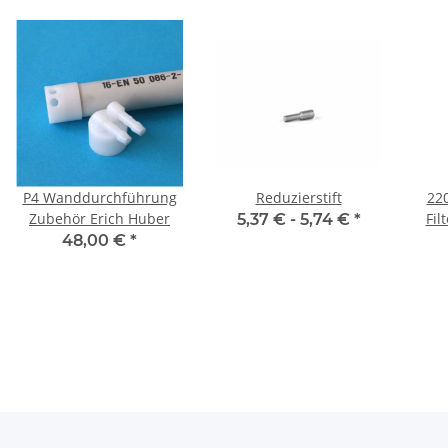
P4 Wanddurchführung
Reduzierstift
220
Zubehör Erich Huber
Fil
5,37 € -
5,74 €
*
48,00 €
*