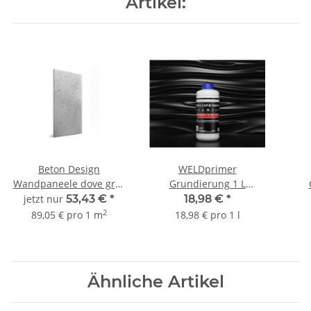
Artikel:
Beton Design
WELDprimer
Wandpaneele dove grey
Grundierung 1 L
60 x 100cm
Konzentrat
jetzt nur
53,43 €
*
18,98 €
*
2
89,05 € pro 1 m
18,98 € pro 1 l
Ähnliche Artikel