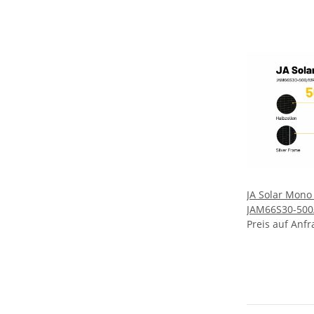
JA Solar Mon
JAM66S30-50
Silber Solarpa
Preis auf Anfr