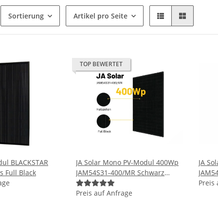
Sortierung
Artikel pro Seite
TOP BEWERTET
odul BLACKSTAR
JA Solar Mono PV-Modul 400Wp
JA So
 Full Black
JAM54S31-400/MR Schwarz
JAM5
age
Solarpanel
Schwa
Preis
Preis auf Anfrage