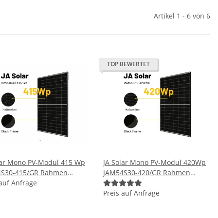
Artikel 1 - 6 von 6
TOP BEWERTET
lar Mono PV-Modul 415 Wp
JA Solar Mono PV-Modul 420Wp
4S30-415/GR Rahmen
JAM54S30-420/GR Rahmen
rz Solarpanel
 auf Anfrage
Schwarz Solarpanel
Preis auf Anfrage