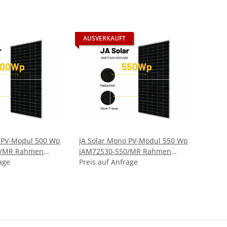
AUSVERKAUFT
o PV-Modul 500 Wp
JA Solar Mono PV-Modul 550 Wp
0/MR Rahmen
JAM72S30-550/MR Rahmen
nel
age
Silber Solarpanel
Preis auf Anfrage