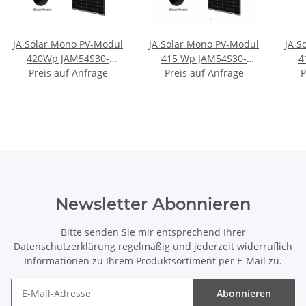
JA Solar Mono PV-Modul
JA Solar Mono PV-Modul
JA S
420Wp JAM54S30-
415 Wp JAM54S30-
4
Preis auf Anfrage
420/GR Rahmen
Preis auf Anfrage
415/GR Rahmen
P
Schwarz Solarpanel
Schwarz Solarpanel
Sc
Newsletter Abonnieren
Bitte senden Sie mir entsprechend Ihrer
Datenschutzerklärung
regelmäßig und jederzeit widerruflich
Informationen zu Ihrem Produktsortiment per E-Mail zu.
Abonnieren