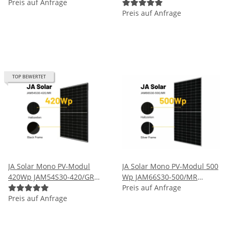
Rahmen Schwarz Solarpanel
Preis auf Anfrage
Schwarz Solarpanel
Preis auf Anfrage
TOP BEWERTET
JA Solar Mono PV-Modul
JA Solar Mono PV-Modul 500
420Wp JAM54S30-420/GR
Wp JAM66S30-500/MR
Rahmen Schwarz Solarpanel
Rahmen Silber Solarpanel
Preis auf Anfrage
Preis auf Anfrage