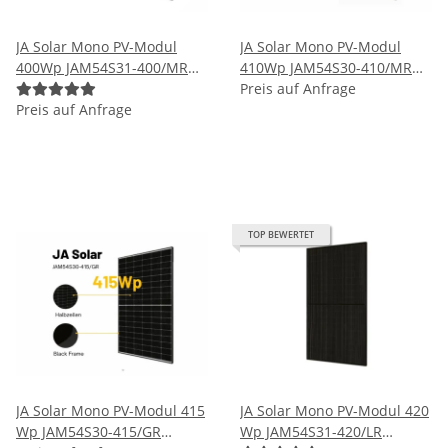
JA Solar Mono PV-Modul
JA Solar Mono PV-Modul
400Wp JAM54S31-400/MR
410Wp JAM54S30-410/MR
Schwarz Solarpanel
Rahmen Schwarz Solarpanel
Preis auf Anfrage
Preis auf Anfrage
TOP BEWERTET
JA Solar Mono PV-Modul 415
JA Solar Mono PV-Modul 420
Wp JAM54S30-415/GR
Wp JAM54S31-420/LR