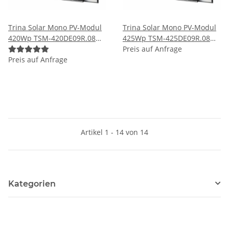
Trina Solar Mono PV-Modul
Trina Solar Mono PV-Modul
420Wp TSM-420DE09R.08W
425Wp TSM-425DE09R.08
Vertex S Rahmen Schwarz
Vertex S Rahmen Schwarz
Preis auf Anfrage
Solarmodul
Preis auf Anfrage
Solarmodul
Artikel 1 - 14 von 14
Kategorien