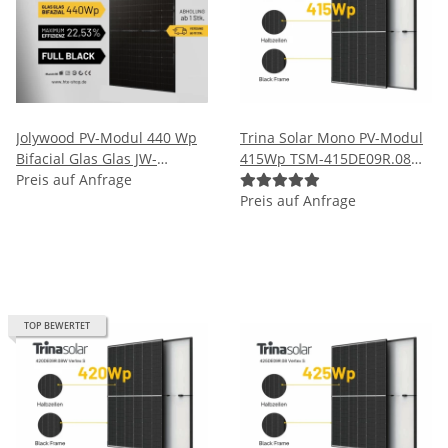
Jolywood PV-Modul 440 Wp
Trina Solar Mono PV-Modul
Bifacial Glas Glas JW-
415Wp TSM-415DE09R.08
HD108N 440W Schwarz
Preis auf Anfrage
Vertex S Rahmen Schwarz
Solarpanel
Solarmodul
Preis auf Anfrage
TOP BEWERTET