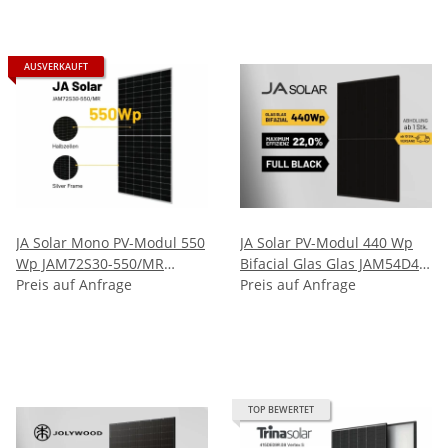
AUSVERKAUFT
JA Solar Mono PV-Modul 550
JA Solar PV-Modul 440 Wp
Wp JAM72S30-550/MR
Bifacial Glas Glas JAM54D41-
Rahmen Silber Solarpanel
Preis auf Anfrage
440/LB Schwarz Solarpanel
Preis auf Anfrage
TOP BEWERTET