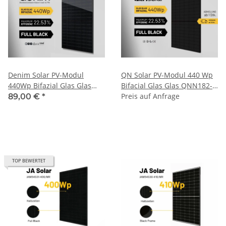
Denim Solar PV-Modul
QN Solar PV-Modul 440 Wp
440Wp Bifazial Glas Glas
Bifacial Glas Glas QNN182-
Full Black U N3-440BBG-
HG-54-440W-FB Schwarz
Preis auf Anfrage
89,00 €
*
108H Schwarz Solarpanel
Solarpanel
TOP BEWERTET