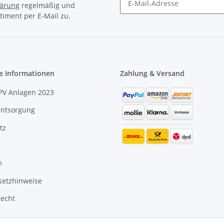
lärung
regelmäßig und
timent per E-Mail zu.
e Informationen
Zahlung & Versand
PV Anlagen 2023
Entsorgung
tz
m
setzhinweise
recht