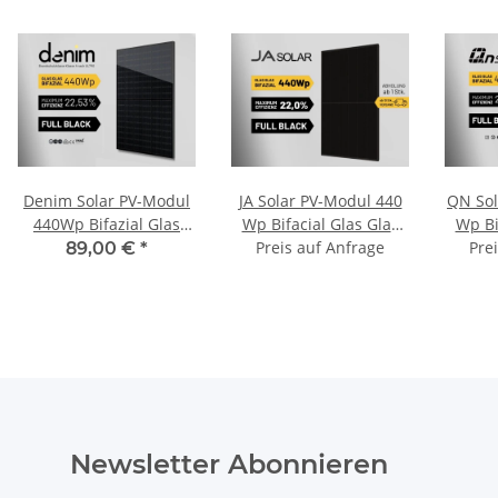
Denim Solar PV-Modul
JA Solar PV-Modul 440
QN Sol
440Wp Bifazial Glas
Wp Bifacial Glas Glas
Wp Bi
Glas Full Black U N3-
JAM54D41-440/LB
Preis auf Anfrage
QNN18
Pre
89,00 €
*
440BBG-108H Schwarz
Schwarz Solarpanel
FB Sch
Solarpanel
Newsletter Abonnieren