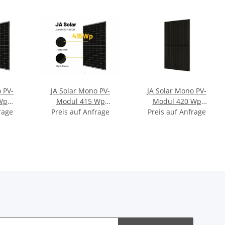
 PV-
JA Solar Mono PV-
JA Solar Mono PV-
Wp
Modul 415 Wp
Modul 420 Wp
0/GR
rage
JAM54S30-415/GR
Preis auf Anfrage
JAM54S31-420/LR
Preis auf Anfrage
warz
Rahmen Schwarz
Schwarz Solarpanel
l
Solarpanel