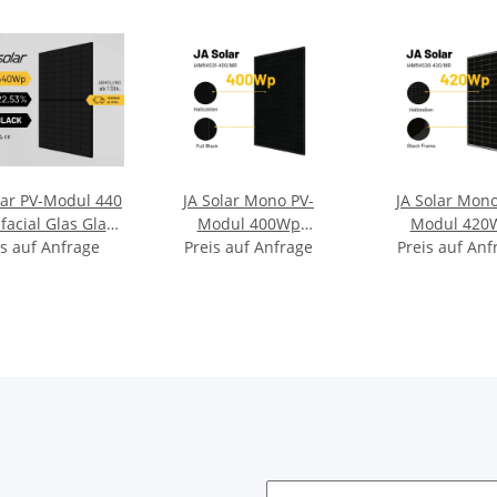
ar PV-Modul 440
JA Solar Mono PV-
JA Solar Mono
facial Glas Glas
Modul 400Wp
Modul 420
2-HG-54-440W-
is auf Anfrage
JAM54S31-400/MR
Preis auf Anfrage
JAM54S30-42
Preis auf Anf
warz Solarpanel
Schwarz Solarpanel
Rahmen Sch
Solarpane