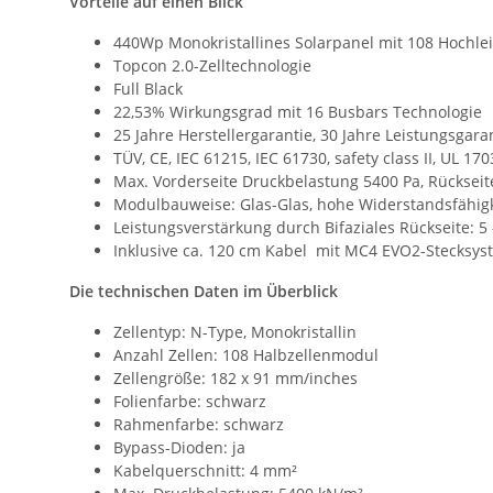
Vorteile auf einen Blick
440Wp Monokristallines Solarpanel mit 108 Hochlei
Topcon 2.0-Zelltechnologie
Full Black
22,53% Wirkungsgrad mit 16 Busbars Technologie
25 Jahre Herstellergarantie, 30 Jahre Leistungsgar
TÜV, CE, IEC 61215, IEC 61730, safety class II, UL 170
Max. Vorderseite Druckbelastung 5400 Pa, Rückseit
Modulbauweise: Glas-Glas, hohe Widerstandsfähigk
Leistungsverstärkung durch Bifaziales Rückseite: 5
Inklusive ca. 120 cm Kabel mit MC4 EVO2-Stecksys
Die technischen Daten im Überblick
Zellentyp: N-Type, Monokristallin
Anzahl Zellen: 108 Halbzellenmodul
Zellengröße: 182 x 91 mm/inches
Folienfarbe: schwarz
Rahmenfarbe: schwarz
Bypass-Dioden: ja
Kabelquerschnitt: 4 mm²