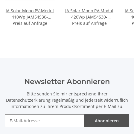
JA Solar Mono PV-Modul
JA Solar Mono PV-Modul
JA S
410Wp JAM54S30-
420Wp JAM54S30-
4
Preis auf Anfrage
410/MR Rahmen
Preis auf Anfrage
420/GR Rahmen
P
Schwarz Solarpanel
Schwarz Solarpanel
Newsletter Abonnieren
Bitte senden Sie mir entsprechend Ihrer
Datenschutzerklärung
regelmäßig und jederzeit widerruflich
Informationen zu Ihrem Produktsortiment per E-Mail zu.
Abonnieren