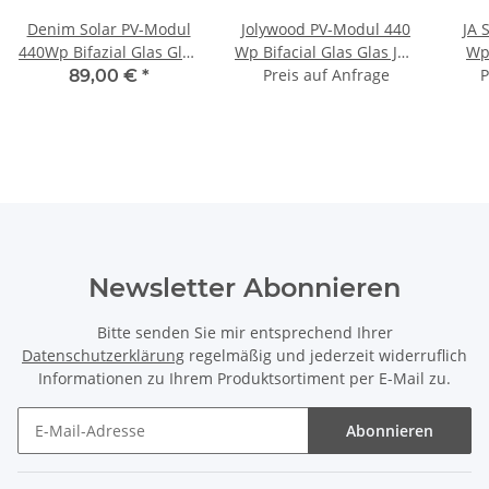
Denim Solar PV-Modul
Jolywood PV-Modul 440
JA 
440Wp Bifazial Glas Glas
Wp Bifacial Glas Glas JW-
Wp 
Full Black U N3-440BBG-
HD108N 440W Schwarz
Preis auf Anfrage
J
P
89,00 €
*
108H Schwarz
Solarpanel
Sc
Solarpanel
Newsletter Abonnieren
Bitte senden Sie mir entsprechend Ihrer
Datenschutzerklärung
regelmäßig und jederzeit widerruflich
Informationen zu Ihrem Produktsortiment per E-Mail zu.
Abonnieren