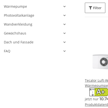
Wärmepumpe
Filter
Photovoltaikanlage
Wandverkleidung
Gewächshaus
Dach und Fassade
FAQ
Tecalor Luft-
Wärmepumpe T
A+++
Set
A+
↑
D
jetzt nur
10.7
Produktdatenb