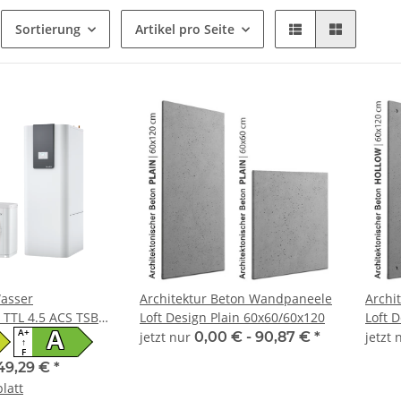
Sortierung
Artikel pro Seite
Wasser
Architektur Beton Wandpaneele
Archi
TL 4.5 ACS TSBC
Loft Design Plain 60x60/60x120
Loft 
A+
A
jetzt nur
0,00 € -
90,87 €
*
jetzt
↑
F
49,29 €
*
latt