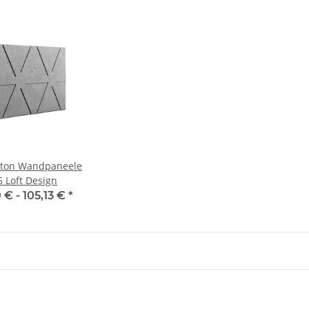
Beton Wandpaneele
 Loft Design
 € -
105,13 €
*