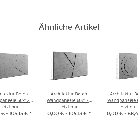
Ähnliche Artikel
hitektur Beton
Architektur Beton
Architektur B
aneele 60x120
Wandpaneele 60x120
Wandpaneele 
Loft Design A |
jetzt nur
CRUSH Loft Design A |
jetzt nur
GEO 04 Loft D
jetzt nur
B
B
 € -
105,13 €
*
0,00 € -
105,13 €
*
0,00 € -
68,