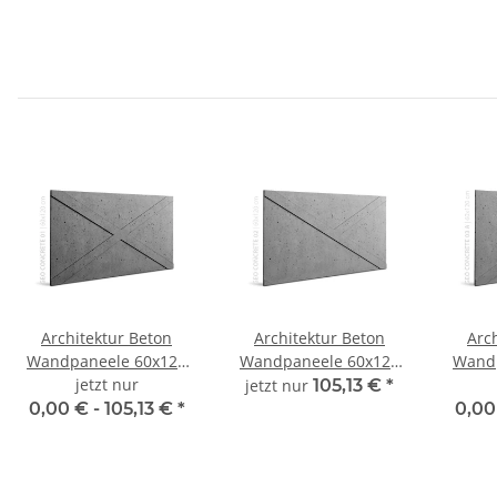
Architektur Beton
Architektur Beton
Arc
Wandpaneele 60x120
Wandpaneele 60x120
Wandp
GEO 01 Loft Design
jetzt nur
GEO 02 Loft Design
GEO 03 
jetzt nur
105,13 €
*
0,00 € -
105,13 €
*
0,00