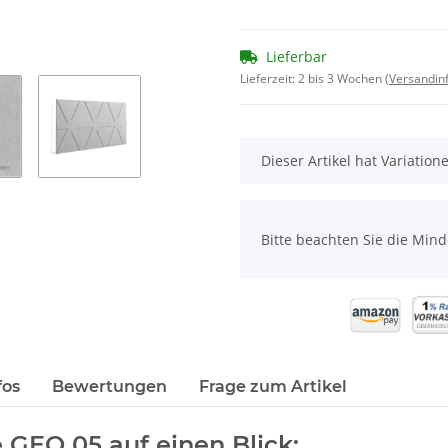
Lieferbar
Lieferzeit: 2 bis 3 Wochen
(Versandin
x
Dieser Artikel hat Variatio
x
Bitte beachten Sie die Min
fos
Bewertungen
Frage zum Artikel
 GEO 05 auf einen Blick: