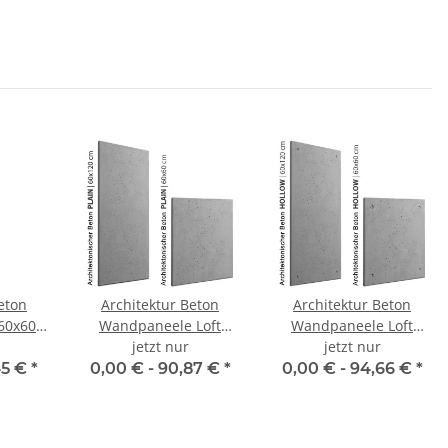
eton
Architektur Beton
Architektur Beton
60x60
Wandpaneele Loft
Wandpaneele Loft
esign
Design Plain
jetzt nur
Design Hollow
jetzt nur
60x60/60x120
60x60/60x120
45 €
*
0,00 € -
90,87 €
*
0,00 € -
94,66 €
*