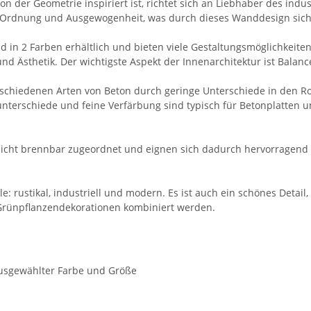
n der Geometrie inspiriert ist, richtet sich an Liebhaber des indu
ür Ordnung und Ausgewogenheit, was durch dieses Wanddesign sich
 in 2 Farben erhältlich und bieten viele Gestaltungsmöglichkeite
und Ästhetik. Der wichtigste Aspekt der Innenarchitektur ist Balan
schiedenen Arten von Beton durch geringe Unterschiede in den Ro
unterschiede und feine Verfärbung sind typisch für Betonplatten u
nicht brennbar zugeordnet und eignen sich dadurch hervorragend f
: rustikal, industriell und modern. Es ist auch ein schönes Detail
 Grünpflanzendekorationen kombiniert werden.
ausgewählter Farbe und Größe