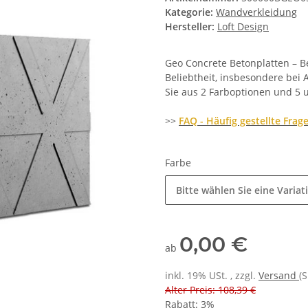
Kategorie:
Wandverkleidung
Hersteller:
Loft Design
Geo Concrete Betonplatten – 
Beliebtheit, insbesondere bei
Sie aus 2 Farboptionen und 5 
>>
FAQ - Häufig gestellte Frag
Farbe
Bitte wählen Sie eine Variat
0,00 €
ab
inkl. 19% USt. , zzgl.
Versand
(
Alter Preis: 108,39 €
Rabatt:
3%