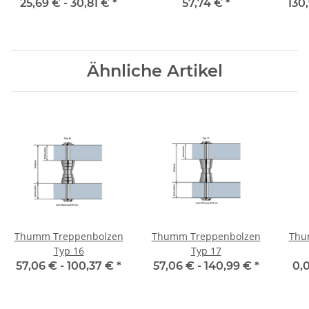
50/30
25,69 € -
30,81 €
*
57,74 €
*
130
Ähnliche Artikel
Thumm Treppenbolzen
Thumm Treppenbolzen
Thu
Typ 16
Typ 17
57,06 € -
100,37 €
*
57,06 € -
140,99 €
*
0,