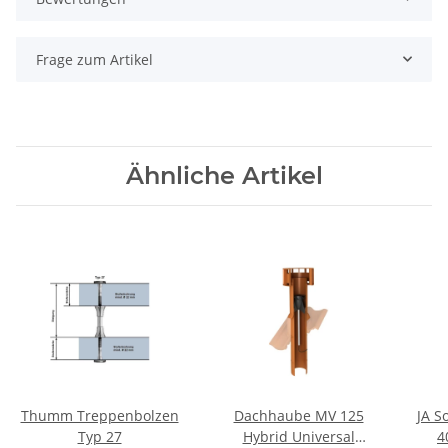
Frage zum Artikel
Ähnliche Artikel
Thumm Treppenbolzen
Dachhaube MV 125
JA S
Typ 27
Hybrid Universal
4