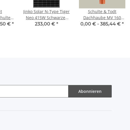
t
Jinko Solar N-Type Tiger
Schulte & Todt
chulte
Neo 415W Schwarzer
Dachhaube MV 160
Rahmen MC4 JKM-
plus
,50 €
*
233,00 €
*
0,00 € -
385,44 €
*
415N-54HL4-BF
Abonnieren