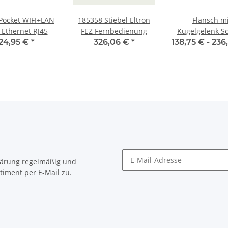
 Pocket WIFI+LAN
185358 Stiebel Eltron
Flansch mi
 Ethernet RJ45
FEZ Fernbedienung
Kugelgelenk S
und Todt
24,95 €
*
326,06 €
*
138,75 € -
236
lärung
regelmäßig und
timent per E-Mail zu.