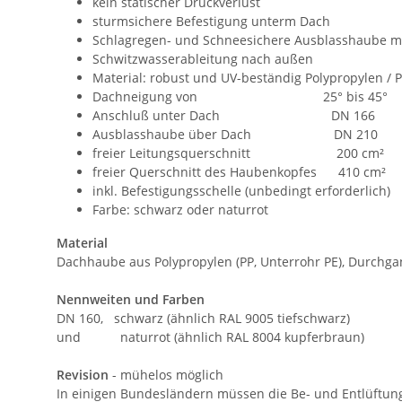
kein statischer Druckverlust
sturmsichere Befestigung unterm Dach
Schlagregen- und Schneesichere Ausblasshaube mi
Schwitzwasserableitung nach außen
Material: robust und UV-beständig Polypropylen / 
Dachneigung von 25° bis 45°
Anschluß unter Dach DN 166
Ausblasshaube über Dach DN 210
freier Leitungsquerschnitt 200 cm²
freier Querschnitt des Haubenkopfes 410 cm²
inkl. Befestigungsschelle (unbedingt erforderlich)
Farbe: schwarz oder naturrot
Material
Dachhaube aus Polypropylen (PP, Unterrohr PE), Durch
Nennweiten und Farben
DN 160, schwarz (ähnlich RAL 9005 tiefschwarz)
und naturrot (ähnlich RAL 8004 kupferbraun)
Revision
- mühelos möglich
In einigen Bundesländern müssen die Be- und Entlüftung