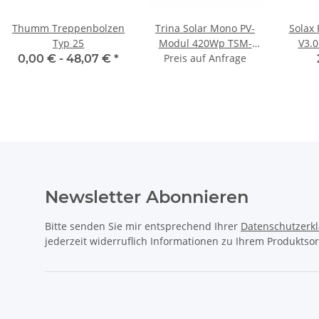
Thumm Treppenbolzen
Trina Solar Mono PV-
Solax
Typ 25
Modul 420Wp TSM-
V3.0
420DE09R.08W Vertex S
Preis auf Anfrage
0,00 € -
48,07 €
*
Rahmen Schwarz
Solarmodul
Newsletter Abonnieren
Bitte senden Sie mir entsprechend Ihrer
Datenschutzerk
jederzeit widerruflich Informationen zu Ihrem Produktsor