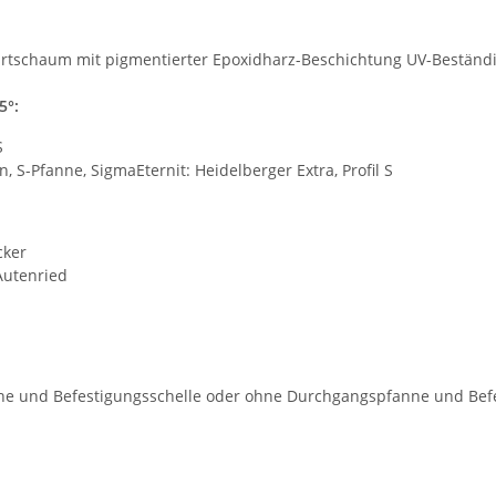
.
rtschaum mit pigmentierter Epoxidharz-Beschichtung UV-Beständ
5°:
S
 S-Pfanne, SigmaEternit: Heidelberger Extra, Profil S
ker
tenried
e und Befestigungsschelle oder ohne Durchgangspfanne und Befe