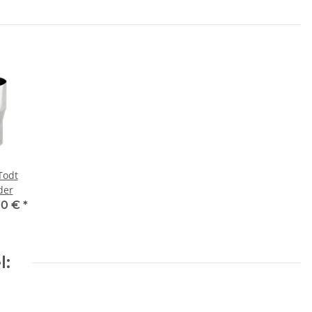
Todt
der
70 €
*
l: