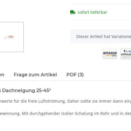
sofort lieferbar
x
Dieser Artikel hat Variatio
en
Frage zum Artikel
PDF (3)
G Dachneigung 25-45°
erte für die freie Luftströmung. Daher sollte sie immer dann ein
kgewinnung. Mit durchgehender Isolier-Schalung im Rohr und in d