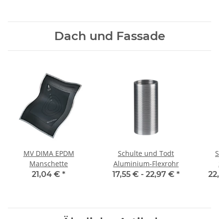
Dach und Fassade
MV DIMA EPDM
Schulte und Todt
S
Manschette
Aluminium-Flexrohr
21,04 €
*
17,55 € -
22,97 €
*
22