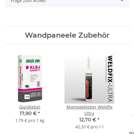
Frage zum Artikel
Wandpaneele Zubehör
Gipskleber
Montagekleber Weldfix
Ultra
17,90 €
*
12,70 €
*
1,79 € pro 1 kg
42,33 € pro 1 l
We