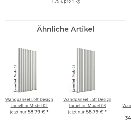
1,79 € pro 1 kg
Ähnliche Artikel
Wandpaneel Loft Design
Wandpaneel Loft Design
Lamellini Model 02
Lamellini Model 03
Wan
jetzt nur
58,79 €
*
jetzt nur
58,79 €
*
34