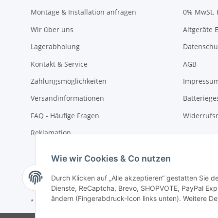
Montage & Installation anfragen
0% MwSt. 
Wir über uns
Altgeräte 
Lagerabholung
Datenschu
Kontakt & Service
AGB
Zahlungsmöglichkeiten
Impressu
Versandinformationen
Batteriege
FAQ - Häufige Fragen
Widerrufs
Reklamation
Wie wir Cookies & Co nutzen
Durch Klicken auf „Alle akzeptieren“ gestatten Sie 
Dienste, ReCaptcha, Brevo, SHOPVOTE, PayPal Expre
ändern (Fingerabdruck-Icon links unten). Weitere Det
* Alle Preise inkl. gesetzlicher USt., zzgl.
Versand