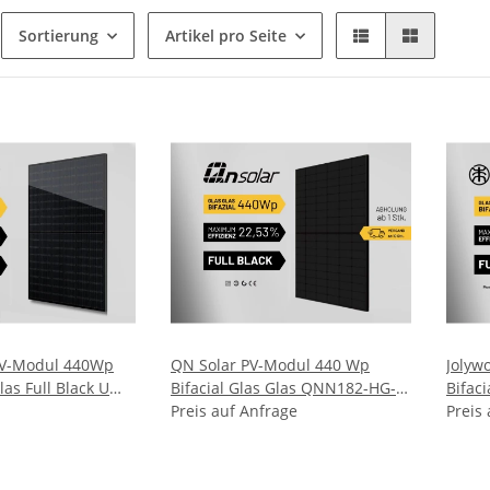
Sortierung
Artikel pro Seite
PV-Modul 440Wp
QN Solar PV-Modul 440 Wp
Jolyw
las Full Black U
Bifacial Glas Glas QNN182-HG-
Bifac
8H Schwarz
54-440W-FB Schwarz Solarpanel
Preis auf Anfrage
440W 
Preis