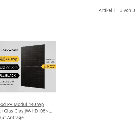
Artikel 1 - 3 von 3
ood PV-Modul 440 Wp
ial Glas Glas JW-HD108N
Schwarz Solarpanel
 auf Anfrage