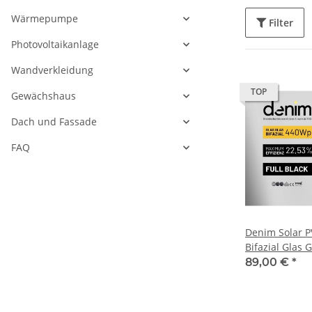
Wärmepumpe
Filter
Photovoltaikanlage
Wandverkleidung
TOP
Gewächshaus
Dach und Fassade
FAQ
Denim Solar 
Bifazial Glas G
N3-440BBG-10
89,00 €
*
Solarpanel