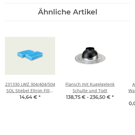
Ähnliche Artikel
231330 LWZ 304/404/504
Flansch mit Kugelgelenk
A
SOL Stiebel Eltron Filter
Schulte und Todt
Wa
Set
GE
14,64 €
*
138,75 € -
236,50 €
*
0,