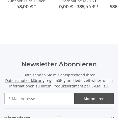
Zubehör Erich Huber
Dachhaube MV 160
48,00 €
*
0,00 € -
385,44 €
*
586
Newsletter Abonnieren
Bitte senden Sie mir entsprechend Ihrer
Datenschutzerklärung
regelmäßig und jederzeit widerruflich
Informationen zu Ihrem Produktsortiment per E-Mail zu.
Abonnieren
Informationen