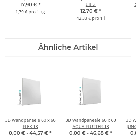
Ultra
17,90 €
*
12,70 €
*
1,79 € pro 1 kg
42,33 € pro 1 l
Ähnliche Artikel
3D Wandpaneele 60 x 60
3D Wandpaneele 60 x 60
3D W
FLEX 18
AQUA FLUTTER 13
JUN
0,00 € -
44,57 €
*
0,00 € -
46,68 €
*
0,