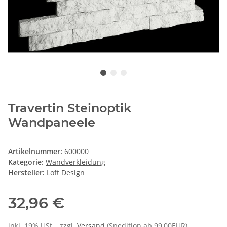
Travertin Steinoptik
Wandpaneele
Artikelnummer:
600000
Kategorie:
Wandverkleidung
Hersteller:
Loft Design
32,96 €
inkl. 19% USt. , zzgl.
Versand
(Spedition ab 99,00EUR)