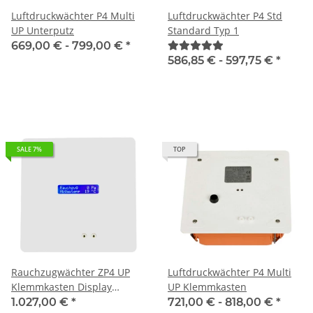
Luftdruckwächter P4 Multi
Luftdruckwächter P4 Std
UP Unterputz
Standard Typ 1
669,00 € -
799,00 €
*
586,85 € -
597,75 €
*
SALE 7%
TOP
Rauchzugwächter ZP4 UP
Luftdruckwächter P4 Multi
Klemmkasten Display
UP Klemmkasten
HOME-DESIGN
1.027,00 €
*
721,00 € -
818,00 €
*