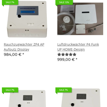
SALE 7%
SALE 13%
Rauchzugwächter ZP4 AP
Luftdruckwächter P4 Funk
Aufputz Display
UP HOME-Design
984,00 €
*
999,00 €
*
SALE 7%
SALE 7%