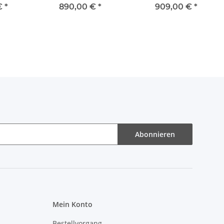
Klemmkasten LED
 €
*
890,00 €
*
909,00 €
*
Abonnieren
Mein Konto
Bestellvorgang