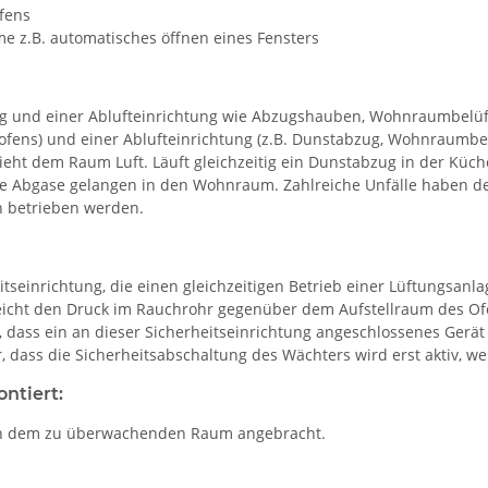
fens
 z.B. automatisches öffnen eines Fensters
ung und einer Ablufteinrichtung wie Abzugshauben, Wohnraumbelüft
helofens) und einer Ablufteinrichtung (z.B. Dunstabzug, Wohnraumb
ieht dem Raum Luft. Läuft gleichzeitig ein Dunstabzug in der Küch
ge Abgase gelangen in den Wohnraum. Zahlreiche Unfälle haben 
en betrieben werden.
tseinrichtung, die einen gleichzeitigen Betrieb einer Lüftungsan
rgleicht den Druck im Rauchrohr gegenüber dem Aufstellraum des 
, dass ein an dieser Sicherheitseinrichtung angeschlossenes Gerä
, dass die Sicherheitsabschaltung des Wächters wird erst aktiv, w
ntiert:
e in dem zu überwachenden Raum angebracht.