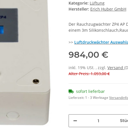
Kategorie:
Lüftung
Hersteller:
Erich Huber GmbH
Der Rauchzugwächter ZP4 AP DI
einem 3m Silikonschlauch,Rau
>>
Luftdruckwächter Auswahla
984,00 €
inkl. 19% USt. , zzgl.
Versand
(
Alter Preis: 1.059,00 €
sofort lieferbar
Lieferzeit:
1 - 3 Werktage
Versandinf
Stü