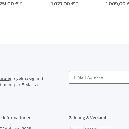
uch Display
Display HOME-DESIGN
DESIGN
.251,00 €
*
1.027,00 €
*
1.009,00
lärung
regelmäßig und
timent per E-Mail zu.
e Informationen
Zahlung & Versand
PV Anlagen 2023