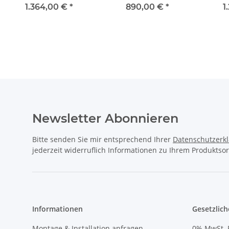
Display
To
1.364,00 €
*
890,00 €
*
1
Newsletter Abonnieren
Bitte senden Sie mir entsprechend Ihrer
Datenschutzerk
jederzeit widerruflich Informationen zu Ihrem Produktsor
Informationen
Gesetzlich
Montage & Installation anfragen
0% MwSt. 