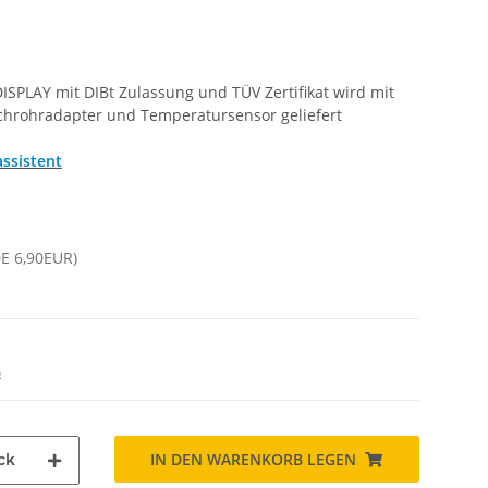
SPLAY mit DIBt Zulassung und TÜV Zertifikat wird mit
chrohradapter und Temperatursensor geliefert
ssistent
DE 6,90EUR)
o
IN DEN WARENKORB LEGEN
ck