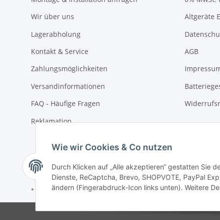
Wir über uns
Altgeräte 
Lagerabholung
Datenschu
Kontakt & Service
AGB
Zahlungsmöglichkeiten
Impressu
Versandinformationen
Batteriege
FAQ - Häufige Fragen
Widerrufs
Reklamation
Wie wir Cookies & Co nutzen
Durch Klicken auf „Alle akzeptieren“ gestatten Sie 
Dienste, ReCaptcha, Brevo, SHOPVOTE, PayPal Expre
ändern (Fingerabdruck-Icon links unten). Weitere Det
* Alle Preise inkl. gesetzlicher USt., zzgl.
Versand